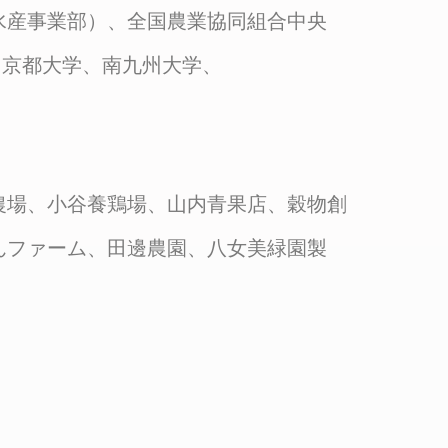
水産事業部）、全国農業協同組合中央
、京都大学、南九州大学、
農場、小谷養鶏場、
山内青果店、穀物創
んファーム、田邊農園、八女美緑園製