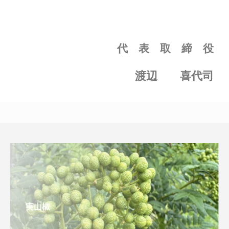
代 表 取 締 役
渡辺 喜代司
実山椒